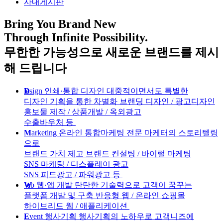
사내게시판
Bring You
Brand New
Through Infinite
Possibility
.
무한한 가능성으로 새로운 브랜드를 제시
해 드립니다
D
esign
인쇄·통합 디자인
대중적이면서도 특별한
디자인 기획을 통한 차별화
브랜딩 디자인 / 광고디자인
홍보물 제작 / 상품개발 / 옥외광고
수출바우처 등
M
arketing
온라인 통합마케팅
전문 마케터의 스토리텔링
으로
브랜드 가치 제고
브랜드 컨설팅 / 바이럴 마케팅
SNS 마케팅 / 디스플레이 광고
SNS 피드광고 / 파워광고 등
W
eb
웹·앱 개발
탄탄한 기술력으로 고객이 꿈꾸는
플랫폼 개발 및 구축
반응형 웹 / 온라인 쇼핑몰
하이브리드 웹 / 애플리케이션
E
vent
행사기획
행사기획의 노하우로 고객니즈에