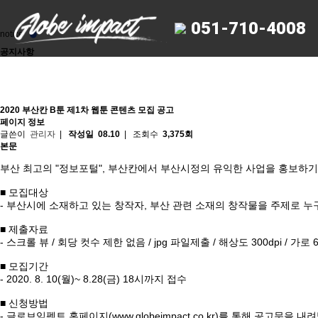
.
051-710-4008
notice
공지사항
2020 부산칸 B툰 제1차 웹툰 콘텐츠 모집 공고
페이지 정보
글쓴이
관리자
|
작성일
08.10
|
조회수
3,375회
본문
부산 최고의 "정보포털", 부산칸에서 부산시정의 유익한 사업을 홍보하기
■ 모집대상
- 부산시에 소재하고 있는 창작자, 부산 관련 소재의 창작물을 주제로 
■ 제출자료
- 스크롤 뷰 / 회당 컷수 제한 없음 / jpg 파일제출 / 해상도 300dpi / 가로 6
■ 모집기간
- 2020. 8. 10(월)~ 8.28(금) 18시까지 접수
■ 신청방법
- 글로브임펙트 홈페이지(
www.globeimpact.co.kr
)를 통해 공고문을 내려