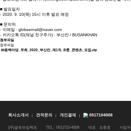
■ 발표일자
- 2020. 9. 10(목) 15시 이후 발표 예정
■ 문의처
- 이메일 :
globeemail@naver.com
- 카카오톡 ID(채널 친구추가) : 부산칸 / BUSANKHAN
첨부파일
첨부파일
㈜동백마당_주최_2020_부산칸_제1차_B툰_콘텐츠_모집.zip
회사소개서
견적문의
개인결제
0517104008
(주)글로브임펙트
TEL : 051)710-4008
대표 : 조중호
사업자등